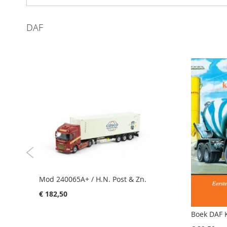
gallerij
DAF
Mod 240065A+ / H.N. Post & Zn.
€ 182,50
Boek DAF 