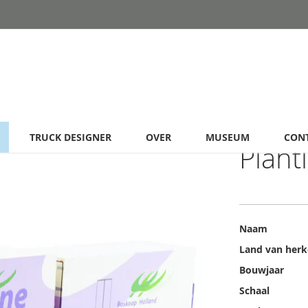
TRUCK DESIGNER
OVER
MUSEUM
CON
Plant
Meer
Naam
informatie
Land van her
Bouwjaar
Schaal