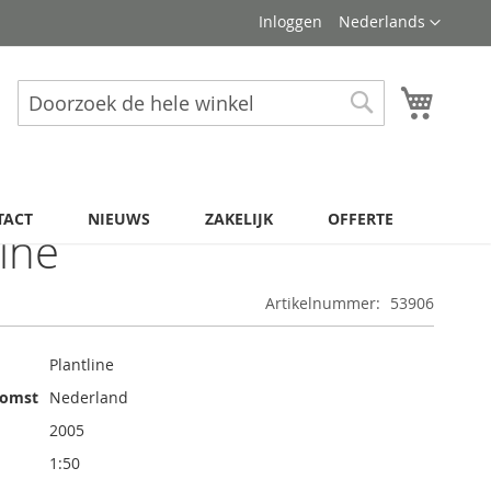
Taal
Inloggen
Nederlands
Winkel
Zoek
Zoek
TACT
NIEUWS
ZAKELIJK
OFFERTE
line
Artikelnummer
53906
Plantline
komst
Nederland
2005
1:50