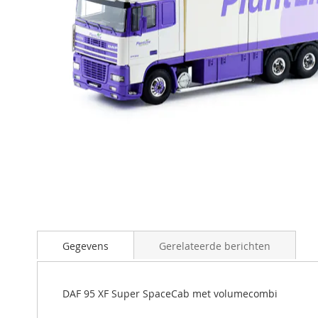
Ga
naar
Gegevens
Gerelateerde berichten
het
begin
van
de
DAF 95 XF Super SpaceCab met volumecombi
afbeeldingen-