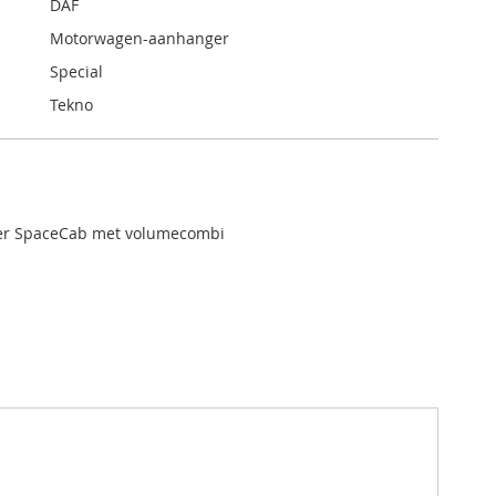
DAF
Motorwagen-aanhanger
Special
Tekno
er SpaceCab met volumecombi