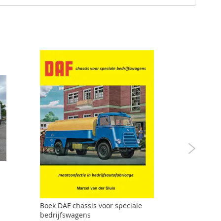
Mod 19808
Boek DAF chassis voor speciale
bedrijfswagens