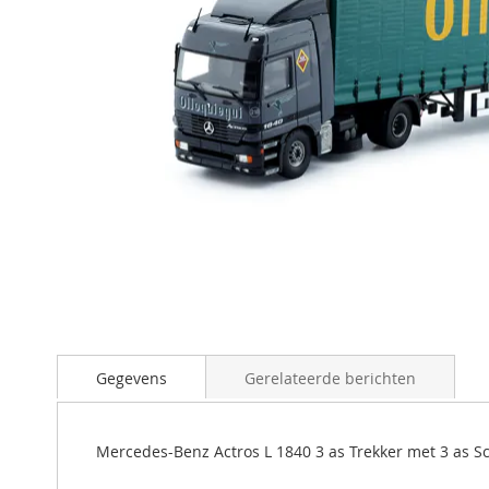
Ga
naar
Gegevens
Gerelateerde berichten
het
begin
van
de
Mercedes-Benz Actros L 1840 3 as Trekker met 3 as S
afbeeldingen-