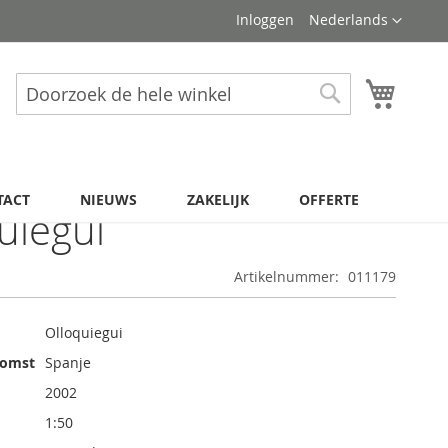
Taal
Inloggen
Nederlands
Winkel
Zoek
Zoek
TACT
NIEUWS
ZAKELIJK
OFFERTE
uiegui
Artikelnummer
011179
Olloquiegui
komst
Spanje
2002
1:50