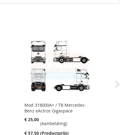
Mod 318000A+ / TB Mercedes-
Mod 21816
Benz eActros Gigaspace
€ 25,00
€ 25,00
(A
(Aanbetaling)
€ 249,00
(
€ 57,50
(Productprijs)