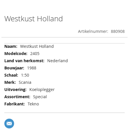
Ga
naar
Westkust Holland
het
begin
Artikelnummer
880908
van
de
afbeeldingen-
Meer
Westkust Holland
gallerij
informatie
2405
Nederland
1988
1:50
Scania
Koeloplegger
Special
Tekno