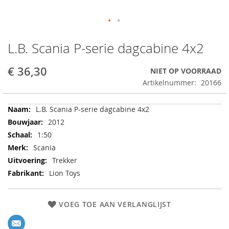
Ga
naar
L.B. Scania P-serie dagcabine 4x2
het
begin
€ 36,30
NIET OP VOORRAAD
van
Artikelnummer
20166
de
afbeeldingen-
gallerij
Meer
L.B. Scania P-serie dagcabine 4x2
informatie
2012
1:50
Scania
Trekker
Lion Toys
VOEG TOE AAN VERLANGLIJST